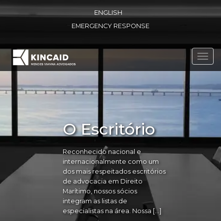
ENGLISH
EMERGENCY RESPONSE
Toggl
navig
O Escritório
Reconhecido nacional e
internacionalmente como um
dos mais respeitados escritórios
de advocacia em Direito
Marítimo, nossos sócios
integram as listas de
especialistas na área. Nossa […]