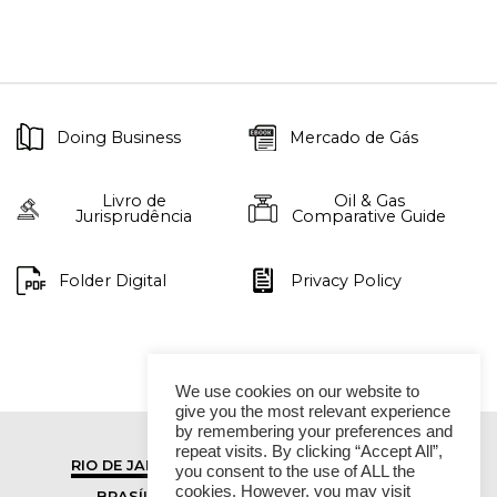
Doing Business
Mercado de Gás
Livro de
Oil & Gas
Jurisprudência
Comparative Guide
Folder Digital
Privacy Policy
We use cookies on our website to
give you the most relevant experience
by remembering your preferences and
repeat visits. By clicking “Accept All”,
RIO DE JANEIRO
SÃO PAULO
you consent to the use of ALL the
cookies. However, you may visit
BRASÍLIA
VITÓRIA