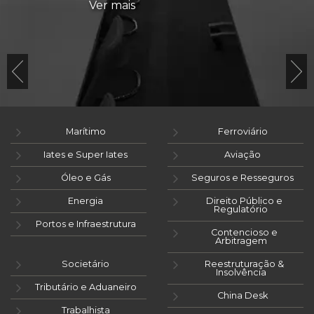
Ver mais
Marítimo
Ferroviário
Iates e Super Iates
Aviação
Óleo e Gás
Seguros e Resseguros
Energia
Direito Público e
Regulatório
Portos e Infraestrutura
Contencioso e
Arbitragem
Societário
Reestruturação &
Insolvência
Tributário e Aduaneiro
China Desk
Trabalhista