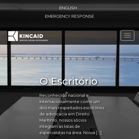
ENGLISH
EMERGENCY RESPONSE
Toggl
navig
O Escritório
Reconhecido nacional e
internacionalmente como um
dos mais respeitados escritórios
de advocacia em Direito
Marítimo, nossos sócios
integram as listas de
especialistas na área. Nossa […]