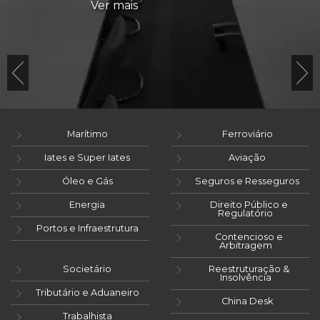
Ver mais
Marítimo
Ferroviário
Iates e Super Iates
Aviação
Óleo e Gás
Seguros e Resseguros
Energia
Direito Público e
Regulatório
Portos e Infraestrutura
Contencioso e
Arbitragem
Societário
Reestruturação &
Insolvência
Tributário e Aduaneiro
China Desk
Trabalhista