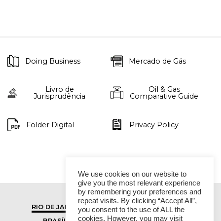
Doing Business
Mercado de Gás
Livro de
Oil & Gas
Jurisprudência
Comparative Guide
Folder Digital
Privacy Policy
We use cookies on our website to
give you the most relevant experience
by remembering your preferences and
repeat visits. By clicking “Accept All”,
RIO DE JANEIRO
SÃO PAULO
you consent to the use of ALL the
cookies. However, you may visit
BRASÍLIA
VITÓRIA