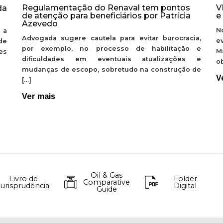
Regulamentação do Renaval tem pontos
V
da
de atenção para beneficiários por Patrícia
e
Azevedo
N
 a
Advogada sugere cautela para evitar burocracia,
e
de
por exemplo, no processo de habilitação e
M
ões
dificuldades em eventuais atualizações e
ob
mudanças de escopo, sobretudo na construção de
V
[…]
Ver mais
Oil & Gas
Livro de
Folder
Comparative
Jurisprudência
Digital
Guide