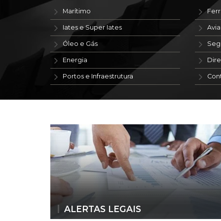
Marítimo
Ferr
Iates e Super Iates
Avi
Óleo e Gás
Seg
Energia
Dire
Portos e Infraestrutura
Con
ALERTAS LEGAIS