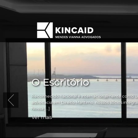
O Escritório
Reconhecido nacional e internacionalmente como um
advocacia em Direito Marítimo, nossos sócios integram 
Nossa […]
Ver mais