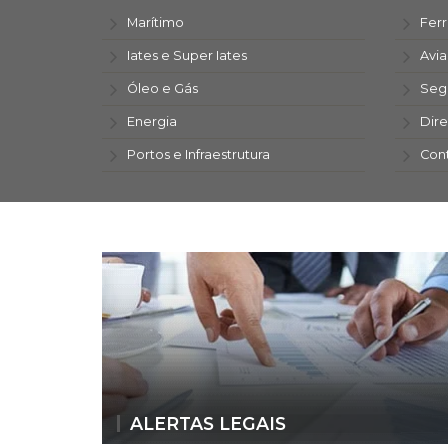
Marítimo
Ferr
Iates e Super Iates
Avi
Óleo e Gás
Seg
Energia
Dire
Portos e Infraestrutura
Con
ALERTAS LEGAIS