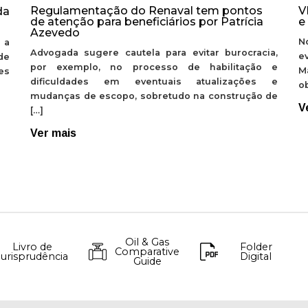
Regulamentação do Renaval tem pontos
V
da
de atenção para beneficiários por Patrícia
e
Azevedo
N
 a
Advogada sugere cautela para evitar burocracia,
e
de
por exemplo, no processo de habilitação e
M
ões
dificuldades em eventuais atualizações e
ob
mudanças de escopo, sobretudo na construção de
V
[…]
Ver mais
Oil & Gas
Livro de
Folder
Comparative
Jurisprudência
Digital
Guide