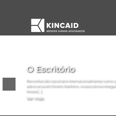
O Escritório
Reconhecido nacional e internacionalmente como um
advocacia em Direito Marítimo, nossos sócios integram 
Nossa […]
Ver mais