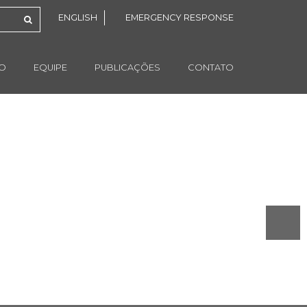
ENGLISH
EMERGENCY RESPONSE
ÃO
EQUIPE
PUBLICAÇÕES
CONTATO