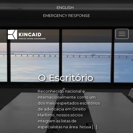
ENGLISH
EMERGENCY RESPONSE
Toggl
navig
O Escritório
Reconhecido nacional e
internacionalmente como um
dos mais respeitados escritórios
de advocacia em Direito
Marítimo, nossos sócios
integram as listas de
especialistas na área. Nossa […]