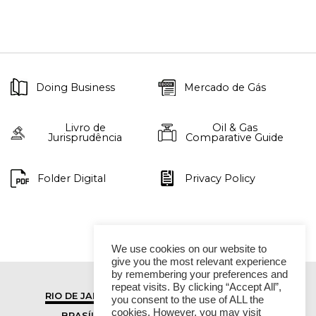
Doing Business
Mercado de Gás
Livro de
Oil & Gas
Jurisprudência
Comparative Guide
Folder Digital
Privacy Policy
We use cookies on our website to
give you the most relevant experience
by remembering your preferences and
repeat visits. By clicking “Accept All”,
RIO DE JANEIRO
SÃO PAULO
you consent to the use of ALL the
cookies. However, you may visit
BRASÍLIA
VITÓRIA