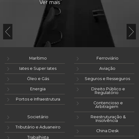
Ver mais
Marítimo
Ferroviário
Iates e Super Iates
Aviação
Óleo e Gás
Seguros e Resseguros
Energia
Direito Público e
Regulatório
Portos e Infraestrutura
Contencioso e
Arbitragem
Societário
Reestruturação &
Insolvência
Tributário e Aduaneiro
China Desk
Trabalhista