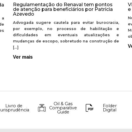
Regulamentação do Renaval tem pontos
V
da
de atenção para beneficiários por Patrícia
e
Azevedo
N
 a
Advogada sugere cautela para evitar burocracia,
e
de
por exemplo, no processo de habilitação e
M
ões
dificuldades em eventuais atualizações e
ob
mudanças de escopo, sobretudo na construção de
V
[…]
Ver mais
Oil & Gas
Livro de
Folder
Comparative
Jurisprudência
Digital
Guide