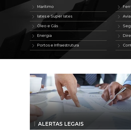
Marítimo
Ferr
Iates e Super Iates
Avi
Óleo e Gás
Seg
Energia
Dire
Portos e Infraestrutura
Con
ALERTAS LEGAIS