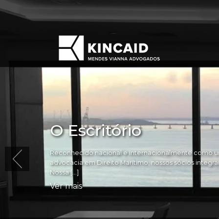
O Escritório
Reconhecido nacional e internacionalmente como um
advocacia em Direito Marítimo, nossos sócios integram 
Nossa […]
Ver mais