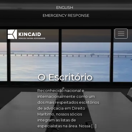
ENGLISH
EMERGENCY RESPONSE
Toggl
navig
O Escritório
Reconhecido nacional e
internacionalmente como um
dos mais respeitados escritórios
de advocacia em Direito
Marítimo, nossos sócios
integram as listas de
especialistas na área. Nossa […]