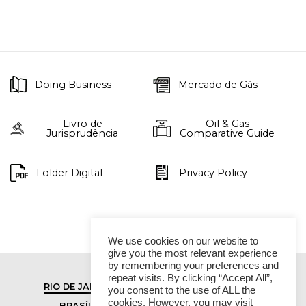
Doing Business
Mercado de Gás
Livro de
Oil & Gas
Jurisprudência
Comparative Guide
Folder Digital
Privacy Policy
We use cookies on our website to
give you the most relevant experience
by remembering your preferences and
repeat visits. By clicking “Accept All”,
RIO DE JANEIRO
SÃO PAULO
you consent to the use of ALL the
cookies. However, you may visit
BRASÍLIA
VITÓRIA