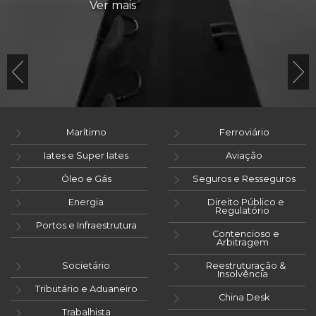
Ver mais
Marítimo
Ferroviário
Iates e Super Iates
Aviação
Óleo e Gás
Seguros e Resseguros
Energia
Direito Público e
Regulatório
Portos e Infraestrutura
Contencioso e
Arbitragem
Societário
Reestruturação &
Insolvência
Tributário e Aduaneiro
China Desk
Trabalhista