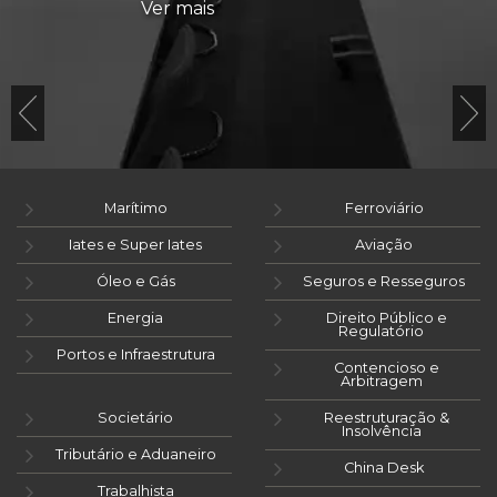
Ver mais
Marítimo
Ferroviário
Iates e Super Iates
Aviação
Óleo e Gás
Seguros e Resseguros
Energia
Direito Público e
Regulatório
Portos e Infraestrutura
Contencioso e
Arbitragem
Societário
Reestruturação &
Insolvência
Tributário e Aduaneiro
China Desk
Trabalhista