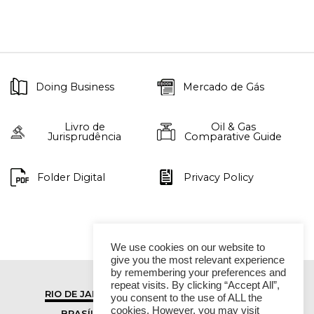
Doing Business
Mercado de Gás
Livro de
Oil & Gas
Jurisprudência
Comparative Guide
Folder Digital
Privacy Policy
We use cookies on our website to
give you the most relevant experience
by remembering your preferences and
repeat visits. By clicking “Accept All”,
RIO DE JANEIRO
SÃO PAULO
you consent to the use of ALL the
cookies. However, you may visit
BRASÍLIA
VITÓRIA