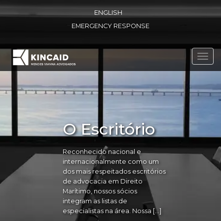
ENGLISH
EMERGENCY RESPONSE
Toggl
navig
O Escritório
Reconhecido nacional e
internacionalmente como um
dos mais respeitados escritórios
de advocacia em Direito
Marítimo, nossos sócios
integram as listas de
especialistas na área. Nossa […]