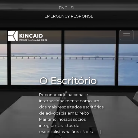
ENGLISH
EMERGENCY RESPONSE
Toggl
navig
O Escritório
Reconhecido nacional e
internacionalmente como um
dos mais respeitados escritórios
de advocacia em Direito
Marítimo, nossos sócios
integram as listas de
especialistas na área. Nossa […]