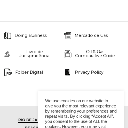
Doing Business
Mercado de Gás
Livro de
Oil & Gas
Jurisprudência
Comparative Guide
Folder Digital
Privacy Policy
We use cookies on our website to
give you the most relevant experience
by remembering your preferences and
repeat visits. By clicking “Accept All”,
RIO DE JANEIRO
SÃO PAULO
you consent to the use of ALL the
cookies. However, you may visit
BRASÍLIA
VITÓRIA