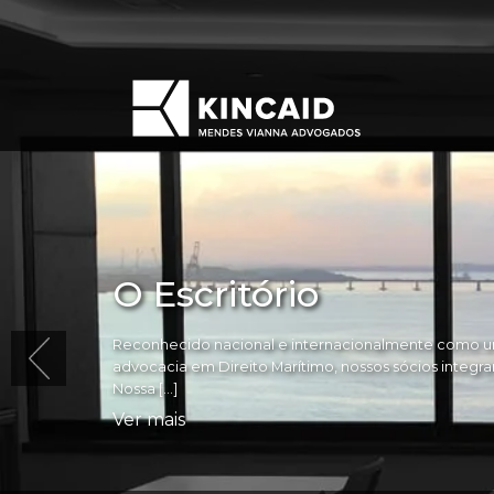
O Escritório
Reconhecido nacional e internacionalmente como um
advocacia em Direito Marítimo, nossos sócios integram 
Nossa […]
Ver mais