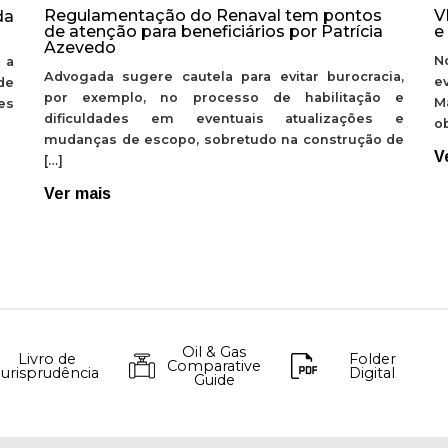
Regulamentação do Renaval tem pontos
V
da
de atenção para beneficiários por Patrícia
e
Azevedo
N
 a
Advogada sugere cautela para evitar burocracia,
e
de
por exemplo, no processo de habilitação e
M
ões
dificuldades em eventuais atualizações e
ob
mudanças de escopo, sobretudo na construção de
V
[…]
Ver mais
Oil & Gas
Livro de
Folder
Comparative
Jurisprudência
Digital
Guide