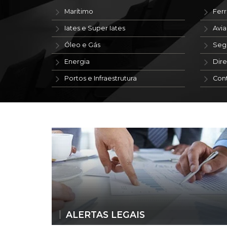
Marítimo
Ferr
Iates e Super Iates
Avi
Óleo e Gás
Seg
Energia
Dire
Portos e Infraestrutura
Con
ALERTAS LEGAIS