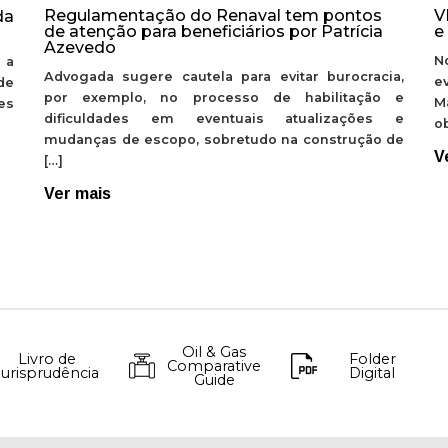
Regulamentação do Renaval tem pontos
V
da
de atenção para beneficiários por Patrícia
e
Azevedo
N
 a
Advogada sugere cautela para evitar burocracia,
e
de
por exemplo, no processo de habilitação e
M
ões
dificuldades em eventuais atualizações e
ob
mudanças de escopo, sobretudo na construção de
V
[…]
Ver mais
Oil & Gas
Livro de
Folder
Comparative
Jurisprudência
Digital
Guide