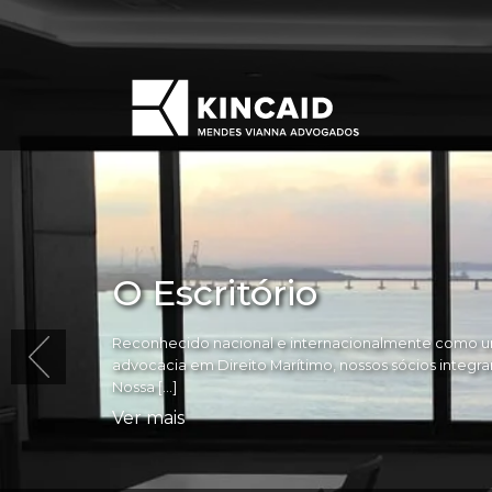
O Escritório
Reconhecido nacional e internacionalmente como um
advocacia em Direito Marítimo, nossos sócios integram 
Nossa […]
Ver mais