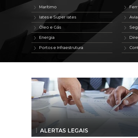
Marítimo
Ferr
Iates e Super Iates
Avi
Óleo e Gás
Seg
Energia
Dire
Portos e Infraestrutura
Con
ALERTAS LEGAIS