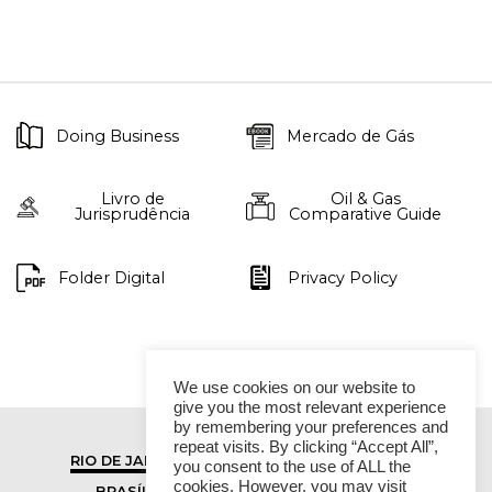
Doing Business
Mercado de Gás
Livro de
Oil & Gas
Jurisprudência
Comparative Guide
Folder Digital
Privacy Policy
We use cookies on our website to
give you the most relevant experience
by remembering your preferences and
repeat visits. By clicking “Accept All”,
RIO DE JANEIRO
SÃO PAULO
you consent to the use of ALL the
cookies. However, you may visit
BRASÍLIA
VITÓRIA