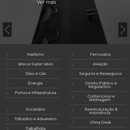
Ver mais
Marítimo
Ferroviário
Iates e Super Iates
Aviação
Óleo e Gás
Seguros e Resseguros
Energia
Direito Público e
Regulatório
Portos e Infraestrutura
Contencioso e
Arbitragem
Societário
Reestruturação &
Insolvência
Tributário e Aduaneiro
China Desk
Trabalhista