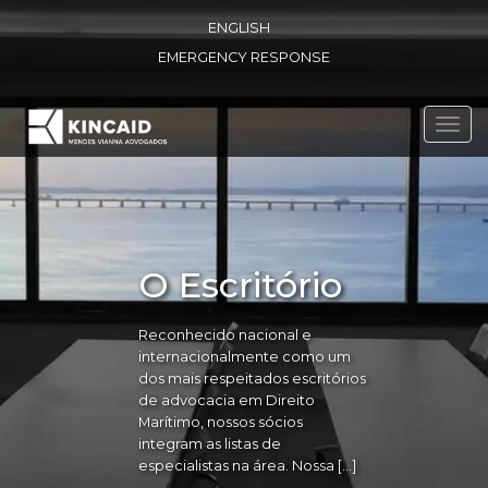
ENGLISH
EMERGENCY RESPONSE
Toggl
navig
O Escritório
Reconhecido nacional e
internacionalmente como um
dos mais respeitados escritórios
de advocacia em Direito
Marítimo, nossos sócios
integram as listas de
especialistas na área. Nossa […]