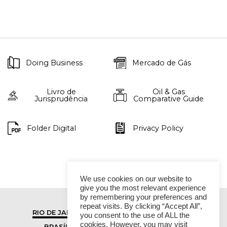
Doing Business
Mercado de Gás
Livro de
Oil & Gas
Jurisprudência
Comparative Guide
Folder Digital
Privacy Policy
We use cookies on our website to
give you the most relevant experience
by remembering your preferences and
repeat visits. By clicking “Accept All”,
RIO DE JANEIRO
SÃO PAULO
you consent to the use of ALL the
cookies. However, you may visit
BRASÍLIA
VITÓRIA