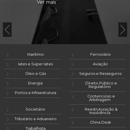
Ver mais
Marítimo
Ferroviário
Iates e Super Iates
Aviação
Óleo e Gás
Seguros e Resseguros
Energia
Direito Público e
Regulatório
Portos e Infraestrutura
Contencioso e
Arbitragem
Societário
Reestruturação &
Insolvência
Tributário e Aduaneiro
China Desk
Trabalhista