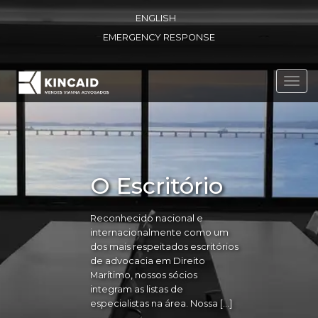
ENGLISH
EMERGENCY RESPONSE
Toggl
navig
O Escritório
Reconhecido nacional e
internacionalmente como um
dos mais respeitados escritórios
de advocacia em Direito
Marítimo, nossos sócios
integram as listas de
especialistas na área. Nossa […]