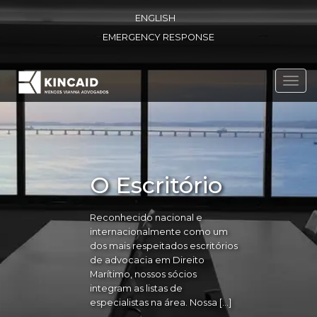
ENGLISH
EMERGENCY RESPONSE
Toggl
navig
O Escritório
Reconhecido nacional e
internacionalmente como um
dos mais respeitados escritórios
de advocacia em Direito
Marítimo, nossos sócios
integram as listas de
especialistas na área. Nossa […]