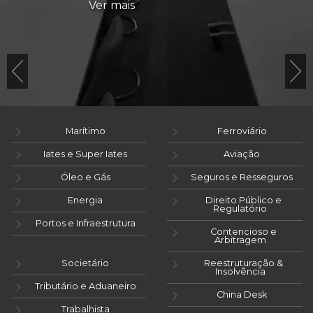
Ver mais
Marítimo
Ferroviário
Iates e Super Iates
Aviação
Óleo e Gás
Seguros e Resseguros
Energia
Direito Público e
Regulatório
Portos e Infraestrutura
Contencioso e
Arbitragem
Societário
Reestruturação &
Insolvência
Tributário e Aduaneiro
China Desk
Trabalhista