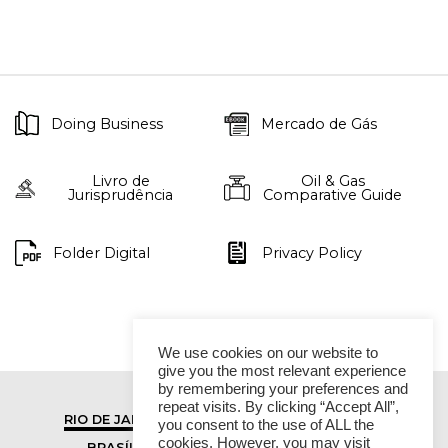
Doing Business
Mercado de Gás
Livro de
Oil & Gas
Jurisprudência
Comparative Guide
Folder Digital
Privacy Policy
We use cookies on our website to
give you the most relevant experience
by remembering your preferences and
repeat visits. By clicking “Accept All”,
RIO DE JANEIRO
SÃO PAULO
you consent to the use of ALL the
cookies. However, you may visit
BRASÍLIA
VITÓRIA