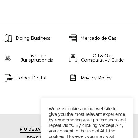
Doing Business
Mercado de Gás
Livro de
Oil & Gas
Jurisprudência
Comparative Guide
Folder Digital
Privacy Policy
We use cookies on our website to
give you the most relevant experience
by remembering your preferences and
repeat visits. By clicking “Accept All”,
RIO DE JANEIRO
SÃO PAULO
you consent to the use of ALL the
cookies. However, you may visit
BRASÍLIA
VITÓRIA