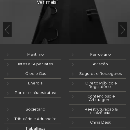
Ver mais
Marítimo
Ferroviário
Iates e Super Iates
Aviação
Óleo e Gás
Seguros e Resseguros
Energia
Direito Público e
Regulatório
Portos e Infraestrutura
Contencioso e
Arbitragem
Societário
Reestruturação &
Insolvência
Tributário e Aduaneiro
China Desk
Trabalhista