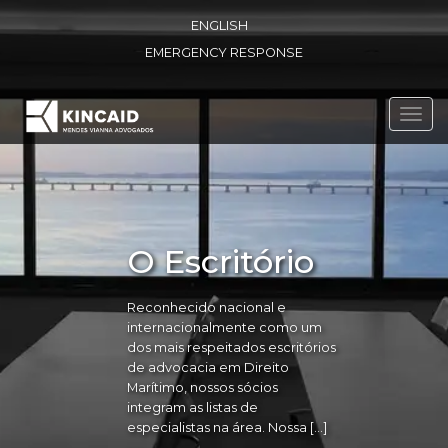
ENGLISH
EMERGENCY RESPONSE
Toggl
navig
O Escritório
Reconhecido nacional e
internacionalmente como um
dos mais respeitados escritórios
de advocacia em Direito
Marítimo, nossos sócios
integram as listas de
especialistas na área. Nossa […]