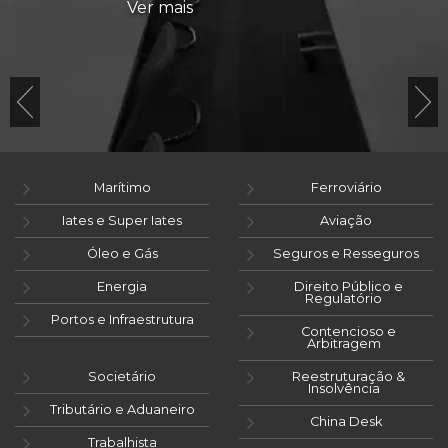
Ver mais
Marítimo
Ferroviário
Iates e Super Iates
Aviação
Óleo e Gás
Seguros e Resseguros
Energia
Direito Público e
Regulatório
Portos e Infraestrutura
Contencioso e
Arbitragem
Societário
Reestruturação &
Insolvência
Tributário e Aduaneiro
China Desk
Trabalhista