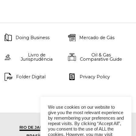
Doing Business
Mercado de Gás
Livro de
Oil & Gas
Jurisprudência
Comparative Guide
Folder Digital
Privacy Policy
We use cookies on our website to
give you the most relevant experience
by remembering your preferences and
repeat visits. By clicking “Accept All”,
RIO DE JANEIRO
SÃO PAULO
you consent to the use of ALL the
cookies. However, you may visit
BRASÍLIA
VITÓRIA