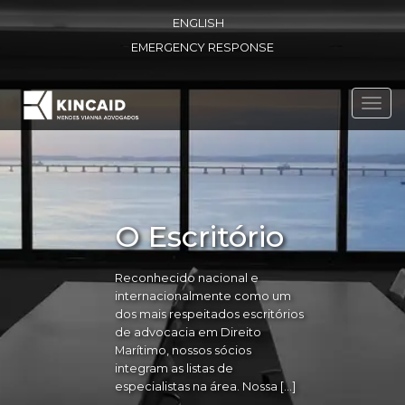
ENGLISH
EMERGENCY RESPONSE
Toggl
navig
O Escritório
Reconhecido nacional e
internacionalmente como um
dos mais respeitados escritórios
de advocacia em Direito
Marítimo, nossos sócios
integram as listas de
especialistas na área. Nossa […]