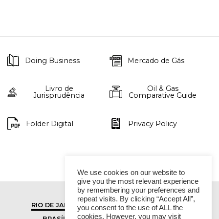
Doing Business
Mercado de Gás
Livro de
Oil & Gas
Jurisprudência
Comparative Guide
Folder Digital
Privacy Policy
We use cookies on our website to
give you the most relevant experience
by remembering your preferences and
repeat visits. By clicking “Accept All”,
RIO DE JANEIRO
SÃO PAULO
you consent to the use of ALL the
cookies. However, you may visit
BRASÍLIA
VITÓRIA