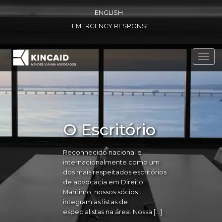
ENGLISH
EMERGENCY RESPONSE
Toggl
navig
O Escritório
Reconhecido nacional e
internacionalmente como um
dos mais respeitados escritórios
de advocacia em Direito
Marítimo, nossos sócios
integram as listas de
especialistas na área. Nossa […]