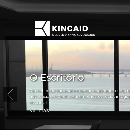
O Escritório
Reconhecido nacional e internacionalmente como um
advocacia em Direito Marítimo, nossos sócios integram 
Nossa […]
Ver mais