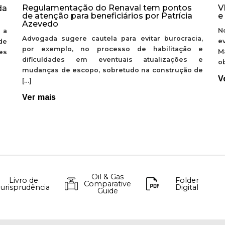
Regulamentação do Renaval tem pontos
V
da
de atenção para beneficiários por Patrícia
e
Azevedo
N
 a
Advogada sugere cautela para evitar burocracia,
e
de
por exemplo, no processo de habilitação e
M
ões
dificuldades em eventuais atualizações e
ob
mudanças de escopo, sobretudo na construção de
V
[…]
Ver mais
Oil & Gas
Livro de
Folder
Comparative
Jurisprudência
Digital
Guide