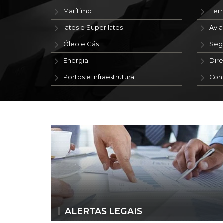
Marítimo
Ferr
Iates e Super Iates
Avi
Óleo e Gás
Seg
Energia
Dire
Portos e Infraestrutura
Con
ALERTAS LEGAIS