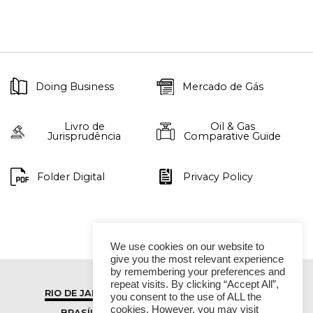
Doing Business
Mercado de Gás
Livro de
Oil & Gas
Jurisprudência
Comparative Guide
Folder Digital
Privacy Policy
We use cookies on our website to
give you the most relevant experience
by remembering your preferences and
repeat visits. By clicking “Accept All”,
RIO DE JANEIRO
SÃO PAULO
you consent to the use of ALL the
cookies. However, you may visit
BRASÍLIA
VITÓRIA