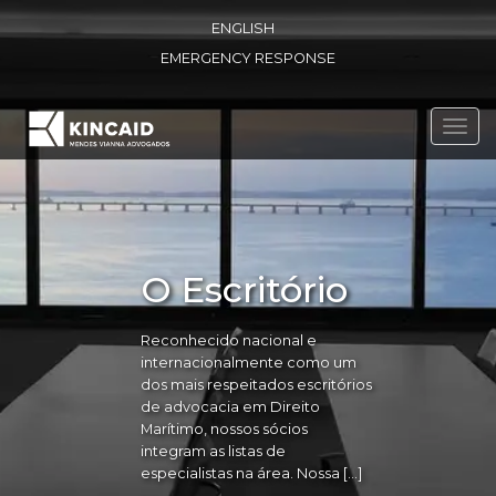
ENGLISH
EMERGENCY RESPONSE
Toggl
navig
O Escritório
Reconhecido nacional e
internacionalmente como um
dos mais respeitados escritórios
de advocacia em Direito
Marítimo, nossos sócios
integram as listas de
especialistas na área. Nossa […]