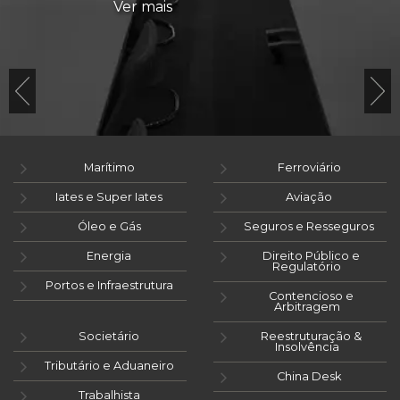
Ver mais
Marítimo
Ferroviário
Iates e Super Iates
Aviação
Óleo e Gás
Seguros e Resseguros
Energia
Direito Público e
Regulatório
Portos e Infraestrutura
Contencioso e
Arbitragem
Societário
Reestruturação &
Insolvência
Tributário e Aduaneiro
China Desk
Trabalhista