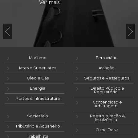
Ver mais
Marítimo
Ferroviário
Iates e Super Iates
Aviação
Óleo e Gás
Seguros e Resseguros
Energia
Direito Público e
Regulatório
Portos e Infraestrutura
Contencioso e
Arbitragem
Societário
Reestruturação &
Insolvência
Tributário e Aduaneiro
China Desk
Trabalhista