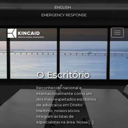
ENGLISH
EMERGENCY RESPONSE
Toggl
navig
O Escritório
Reconhecido nacional e
internacionalmente como um
dos mais respeitados escritórios
de advocacia em Direito
Marítimo, nossos sócios
integram as listas de
especialistas na área. Nossa […]