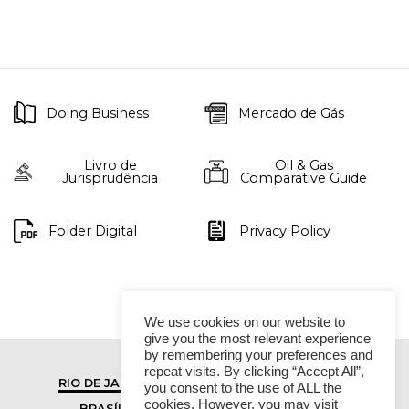
Doing Business
Mercado de Gás
Livro de
Oil & Gas
Jurisprudência
Comparative Guide
Folder Digital
Privacy Policy
We use cookies on our website to
give you the most relevant experience
by remembering your preferences and
repeat visits. By clicking “Accept All”,
RIO DE JANEIRO
SÃO PAULO
you consent to the use of ALL the
cookies. However, you may visit
BRASÍLIA
VITÓRIA