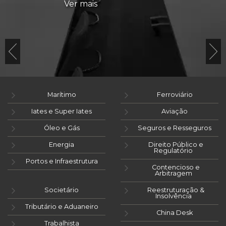
Ver mais
Marítimo
Ferroviário
Iates e Super Iates
Aviação
Óleo e Gás
Seguros e Resseguros
Energia
Direito Público e
Regulatório
Portos e Infraestrutura
Contencioso e
Arbitragem
Societário
Reestruturação &
Insolvência
Tributário e Aduaneiro
China Desk
Trabalhista