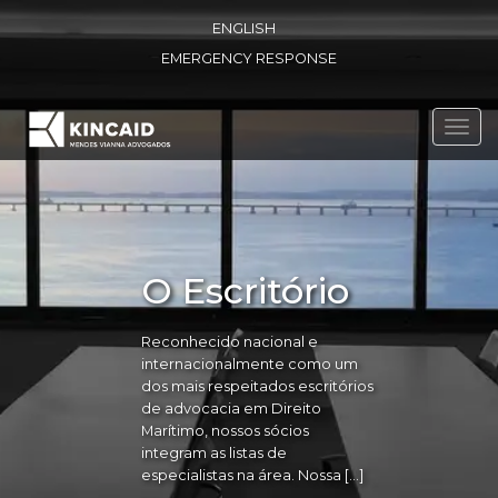
ENGLISH
EMERGENCY RESPONSE
Toggl
navig
O Escritório
Reconhecido nacional e
internacionalmente como um
dos mais respeitados escritórios
de advocacia em Direito
Marítimo, nossos sócios
integram as listas de
especialistas na área. Nossa […]