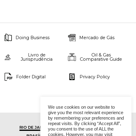
Doing Business
Mercado de Gás
Livro de
Oil & Gas
Jurisprudência
Comparative Guide
Folder Digital
Privacy Policy
We use cookies on our website to
give you the most relevant experience
by remembering your preferences and
repeat visits. By clicking “Accept All”,
RIO DE JANEIRO
SÃO PAULO
you consent to the use of ALL the
cookies. However, you may visit
BRASÍLIA
VITÓRIA