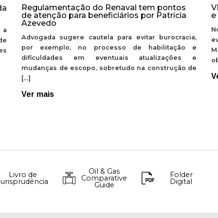
Regulamentação do Renaval tem pontos
V
da
de atenção para beneficiários por Patrícia
e
Azevedo
N
 a
Advogada sugere cautela para evitar burocracia,
e
de
por exemplo, no processo de habilitação e
M
ões
dificuldades em eventuais atualizações e
ob
mudanças de escopo, sobretudo na construção de
V
[…]
Ver mais
Oil & Gas
Livro de
Folder
Comparative
Jurisprudência
Digital
Guide