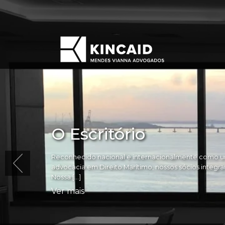
O Escritório
Reconhecido nacional e internacionalmente como um
advocacia em Direito Marítimo, nossos sócios integram 
Nossa […]
Ver mais