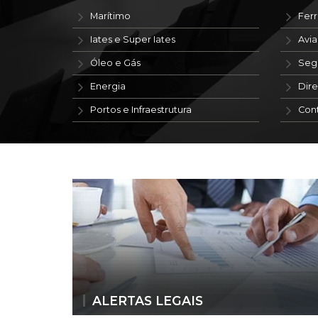
Marítimo
Ferr
Iates e Super Iates
Avi
Óleo e Gás
Seg
Energia
Dire
Portos e Infraestrutura
Con
ALERTAS LEGAIS