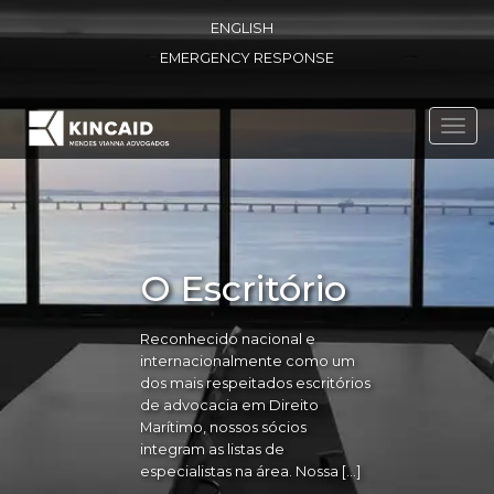
ENGLISH
EMERGENCY RESPONSE
Toggl
navig
O Escritório
Reconhecido nacional e
internacionalmente como um
dos mais respeitados escritórios
de advocacia em Direito
Marítimo, nossos sócios
integram as listas de
especialistas na área. Nossa […]