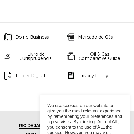
Doing Business
Mercado de Gás
Livro de
Oil & Gas
Jurisprudência
Comparative Guide
Folder Digital
Privacy Policy
We use cookies on our website to
give you the most relevant experience
by remembering your preferences and
repeat visits. By clicking “Accept All”,
RIO DE JANEIRO
SÃO PAULO
you consent to the use of ALL the
cookies. However, you may visit
BRASÍLIA
VITÓRIA