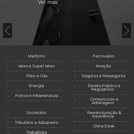
Ver mais
Marítimo
Ferroviário
Iates e Super Iates
Aviação
Óleo e Gás
Seguros e Resseguros
Energia
Direito Público e
Regulatório
Portos e Infraestrutura
Contencioso e
Arbitragem
Societário
Reestruturação &
Insolvência
Tributário e Aduaneiro
China Desk
Trabalhista