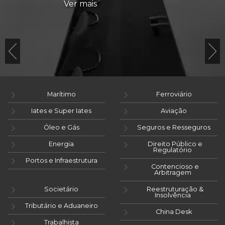
Ver mais
Marítimo
Ferroviário
Iates e Super Iates
Aviação
Óleo e Gás
Seguros e Resseguros
Energia
Direito Público e
Regulatório
Portos e Infraestrutura
Contencioso e
Arbitragem
Societário
Reestruturação &
Insolvência
Tributário e Aduaneiro
China Desk
Trabalhista