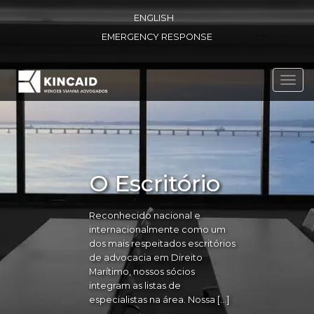
ENGLISH
EMERGENCY RESPONSE
Toggl
navig
O Escritório
Reconhecido nacional e
internacionalmente como um
dos mais respeitados escritórios
de advocacia em Direito
Marítimo, nossos sócios
integram as listas de
especialistas na área. Nossa […]