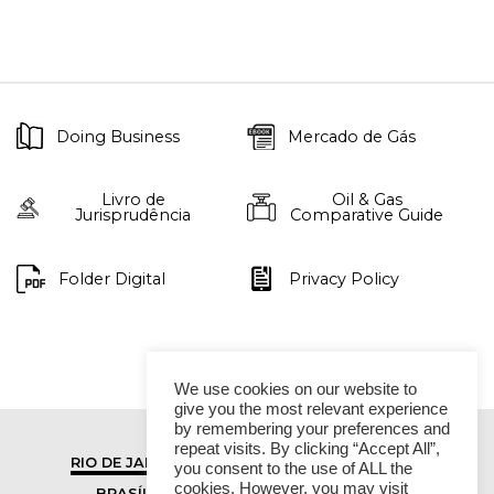
Doing Business
Mercado de Gás
Livro de
Oil & Gas
Jurisprudência
Comparative Guide
Folder Digital
Privacy Policy
We use cookies on our website to
give you the most relevant experience
by remembering your preferences and
repeat visits. By clicking “Accept All”,
RIO DE JANEIRO
SÃO PAULO
you consent to the use of ALL the
cookies. However, you may visit
BRASÍLIA
VITÓRIA