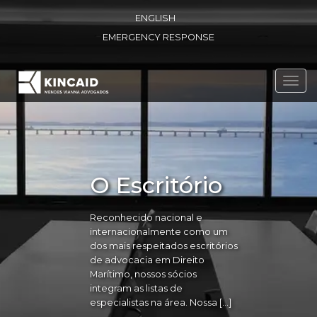
ENGLISH
EMERGENCY RESPONSE
Toggl
navig
O Escritório
Reconhecido nacional e
internacionalmente como um
dos mais respeitados escritórios
de advocacia em Direito
Marítimo, nossos sócios
integram as listas de
especialistas na área. Nossa […]