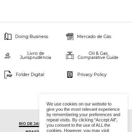
Doing Business
Mercado de Gás
Livro de
Oil & Gas
Jurisprudência
Comparative Guide
Folder Digital
Privacy Policy
We use cookies on our website to
give you the most relevant experience
by remembering your preferences and
repeat visits. By clicking “Accept All”,
RIO DE JANEIRO
SÃO PAULO
you consent to the use of ALL the
cookies. However, you may visit
BRASÍLIA
VITÓRIA