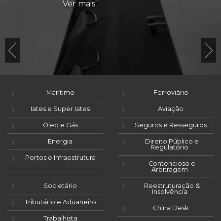
Ver mais
Marítimo
Ferroviário
Iates e Super Iates
Aviação
Óleo e Gás
Seguros e Resseguros
Energia
Direito Público e
Regulatório
Portos e Infraestrutura
Contencioso e
Arbitragem
Societário
Reestruturação &
Insolvência
Tributário e Aduaneiro
China Desk
Trabalhista