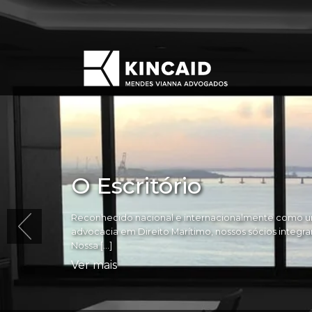
O Escritório
Reconhecido nacional e internacionalmente como um
advocacia em Direito Marítimo, nossos sócios integram 
Nossa […]
Ver mais