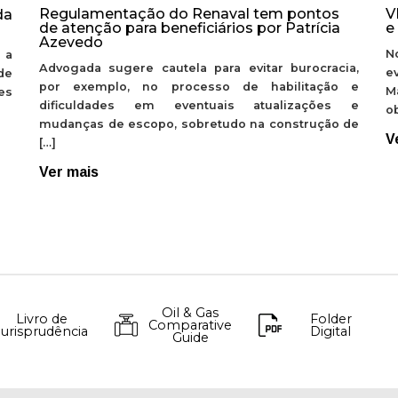
Regulamentação do Renaval tem pontos
V
da
de atenção para beneficiários por Patrícia
e
Azevedo
N
 a
Advogada sugere cautela para evitar burocracia,
e
de
por exemplo, no processo de habilitação e
M
ões
dificuldades em eventuais atualizações e
ob
mudanças de escopo, sobretudo na construção de
V
[…]
Ver mais
Oil & Gas
Livro de
Folder
Comparative
Jurisprudência
Digital
Guide