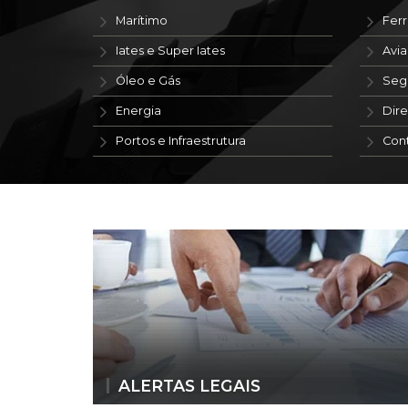
Marítimo
Ferr
Iates e Super Iates
Avi
Óleo e Gás
Seg
Energia
Dire
Portos e Infraestrutura
Con
ALERTAS LEGAIS