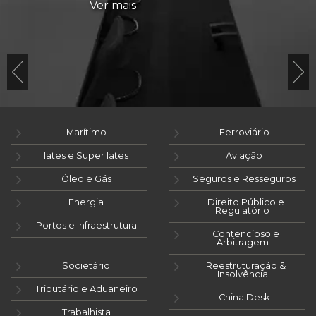
Ver mais
Marítimo
Ferroviário
Iates e Super Iates
Aviação
Óleo e Gás
Seguros e Resseguros
Energia
Direito Público e
Regulatório
Portos e Infraestrutura
Contencioso e
Arbitragem
Societário
Reestruturação &
Insolvência
Tributário e Aduaneiro
China Desk
Trabalhista