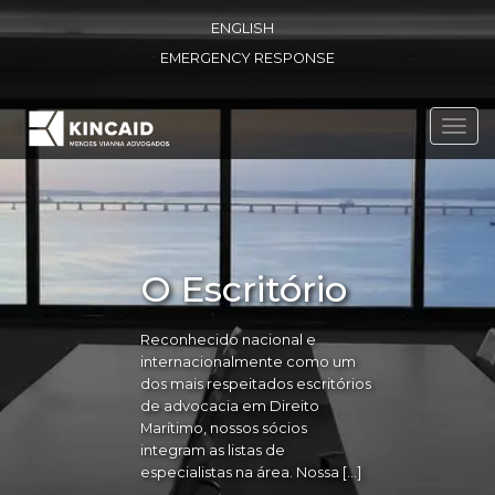
ENGLISH
EMERGENCY RESPONSE
Toggl
navig
O Escritório
Reconhecido nacional e
internacionalmente como um
dos mais respeitados escritórios
de advocacia em Direito
Marítimo, nossos sócios
integram as listas de
especialistas na área. Nossa […]