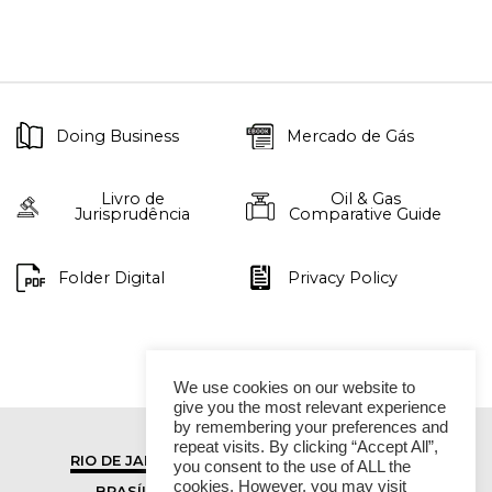
Doing Business
Mercado de Gás
Livro de
Oil & Gas
Jurisprudência
Comparative Guide
Folder Digital
Privacy Policy
We use cookies on our website to
give you the most relevant experience
by remembering your preferences and
repeat visits. By clicking “Accept All”,
RIO DE JANEIRO
SÃO PAULO
you consent to the use of ALL the
cookies. However, you may visit
BRASÍLIA
VITÓRIA