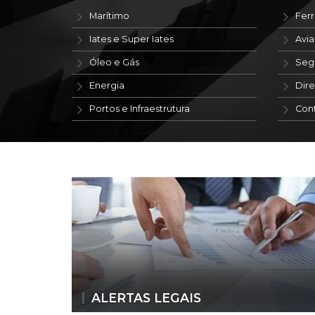
Marítimo
Ferr
Iates e Super Iates
Avi
Óleo e Gás
Seg
Energia
Dire
Portos e Infraestrutura
Con
ALERTAS LEGAIS