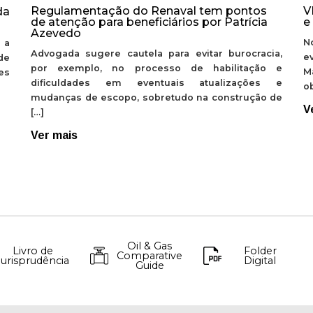
Regulamentação do Renaval tem pontos
V
da
de atenção para beneficiários por Patrícia
e
Azevedo
N
 a
Advogada sugere cautela para evitar burocracia,
e
de
por exemplo, no processo de habilitação e
M
ões
dificuldades em eventuais atualizações e
ob
mudanças de escopo, sobretudo na construção de
V
[…]
Ver mais
Oil & Gas
Livro de
Folder
Comparative
Jurisprudência
Digital
Guide