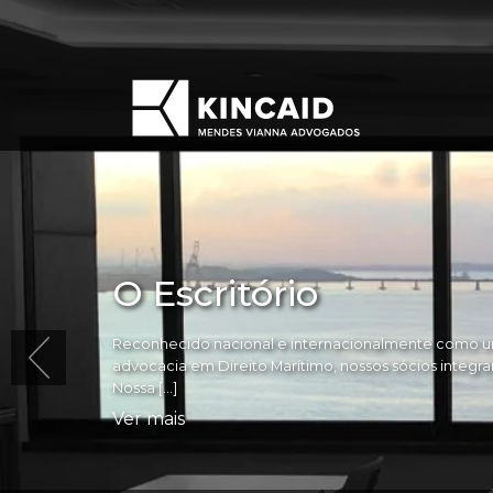
O Escritório
Reconhecido nacional e internacionalmente como um
advocacia em Direito Marítimo, nossos sócios integram 
Nossa […]
Ver mais