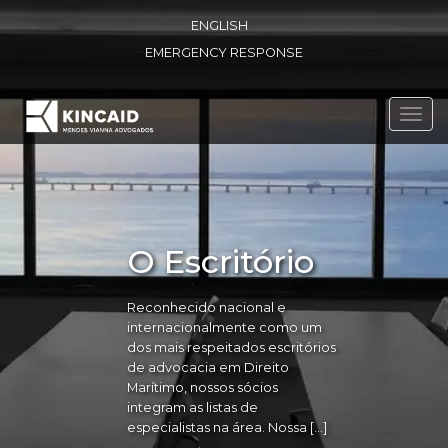
ENGLISH
EMERGENCY RESPONSE
Toggl
navig
O Escritório
Reconhecido nacional e
internacionalmente como um
dos mais respeitados escritórios
de advocacia em Direito
Marítimo, nossos sócios
integram as listas de
especialistas na área. Nossa […]