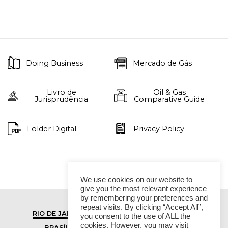
Doing Business
Mercado de Gás
Livro de
Oil & Gas
Jurisprudência
Comparative Guide
Folder Digital
Privacy Policy
We use cookies on our website to
give you the most relevant experience
by remembering your preferences and
repeat visits. By clicking “Accept All”,
RIO DE JANEIRO
SÃO PAULO
you consent to the use of ALL the
cookies. However, you may visit
BRASÍLIA
VITÓRIA