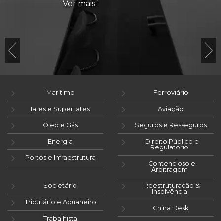
Ver mais
Marítimo
Ferroviário
Iates e Super Iates
Aviação
Óleo e Gás
Seguros e Resseguros
Energia
Direito Público e
Regulatório
Portos e Infraestrutura
Contencioso e
Arbitragem
Societário
Reestruturação &
Insolvência
Tributário e Aduaneiro
China Desk
Trabalhista