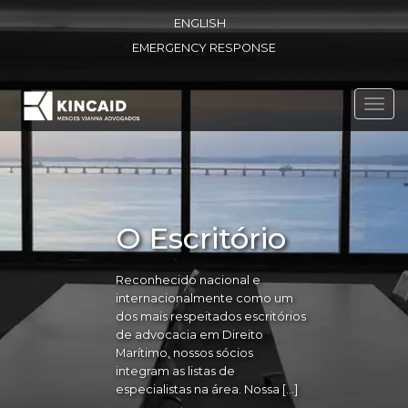
ENGLISH
EMERGENCY RESPONSE
Toggl
navig
O Escritório
Reconhecido nacional e
internacionalmente como um
dos mais respeitados escritórios
de advocacia em Direito
Marítimo, nossos sócios
integram as listas de
especialistas na área. Nossa […]