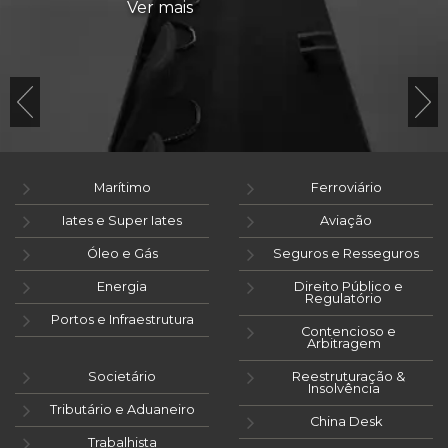
Ver mais
Marítimo
Ferroviário
Iates e Super Iates
Aviação
Óleo e Gás
Seguros e Resseguros
Energia
Direito Público e
Regulatório
Portos e Infraestrutura
Contencioso e
Arbitragem
Societário
Reestruturação &
Insolvência
Tributário e Aduaneiro
China Desk
Trabalhista