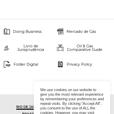
Doing Business
Mercado de Gás
Livro de
Oil & Gas
Jurisprudência
Comparative Guide
Folder Digital
Privacy Policy
We use cookies on our website to
give you the most relevant experience
by remembering your preferences and
repeat visits. By clicking “Accept All”,
RIO DE JANEIRO
SÃO PAULO
you consent to the use of ALL the
cookies. However, you may visit
BRASÍLIA
VITÓRIA