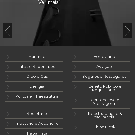
Ver mais
Marítimo
Ferroviário
Iates e Super Iates
Aviação
Óleo e Gás
Seguros e Resseguros
Energia
Direito Público e
Regulatório
Portos e Infraestrutura
Contencioso e
Arbitragem
Societário
Reestruturação &
Insolvência
Tributário e Aduaneiro
China Desk
Trabalhista