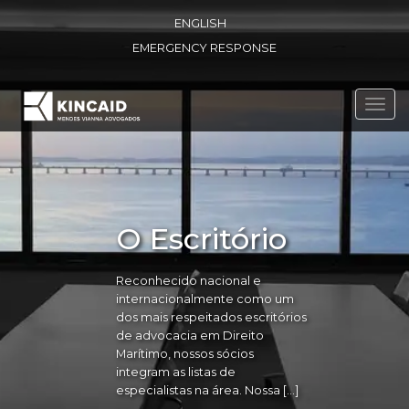
ENGLISH
EMERGENCY RESPONSE
Toggl
navig
O Escritório
Reconhecido nacional e
internacionalmente como um
dos mais respeitados escritórios
de advocacia em Direito
Marítimo, nossos sócios
integram as listas de
especialistas na área. Nossa […]