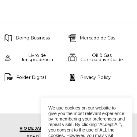
Doing Business
Mercado de Gás
Livro de
Oil & Gas
Jurisprudência
Comparative Guide
Folder Digital
Privacy Policy
We use cookies on our website to
give you the most relevant experience
by remembering your preferences and
repeat visits. By clicking “Accept All”,
RIO DE JANEIRO
SÃO PAULO
you consent to the use of ALL the
cookies. However, you may visit
BRASÍLIA
VITÓRIA