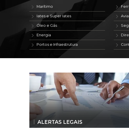
Marítimo
Ferr
Iates e Super Iates
Avi
Óleo e Gás
Seg
Energia
Dire
Portos e Infraestrutura
Con
ALERTAS LEGAIS