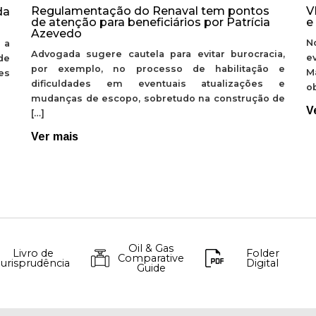
Regulamentação do Renaval tem pontos
V
da
de atenção para beneficiários por Patrícia
e
Azevedo
N
 a
Advogada sugere cautela para evitar burocracia,
e
de
por exemplo, no processo de habilitação e
M
ões
dificuldades em eventuais atualizações e
ob
mudanças de escopo, sobretudo na construção de
V
[…]
Ver mais
Oil & Gas
Livro de
Folder
Comparative
Jurisprudência
Digital
Guide