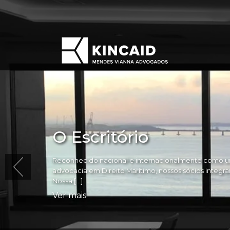
O Escritório
Reconhecido nacional e internacionalmente como um
advocacia em Direito Marítimo, nossos sócios integram 
Nossa […]
Ver mais