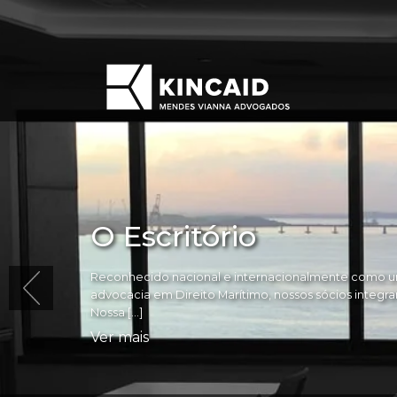
O Escritório
Reconhecido nacional e internacionalmente como um
advocacia em Direito Marítimo, nossos sócios integram 
Nossa […]
Ver mais