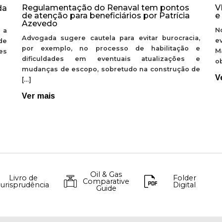
Regulamentação do Renaval tem pontos
V
da
de atenção para beneficiários por Patrícia
e
Azevedo
N
 a
Advogada sugere cautela para evitar burocracia,
e
de
por exemplo, no processo de habilitação e
M
ões
dificuldades em eventuais atualizações e
ob
mudanças de escopo, sobretudo na construção de
V
[…]
Ver mais
Oil & Gas
Livro de
Folder
Comparative
Jurisprudência
Digital
Guide