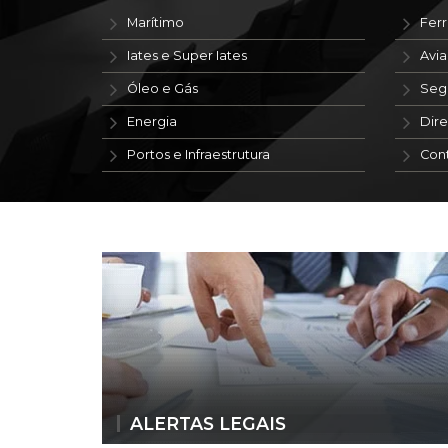
Marítimo
Ferr
Iates e Super Iates
Avi
Óleo e Gás
Seg
Energia
Dire
Portos e Infraestrutura
Con
ALERTAS LEGAIS