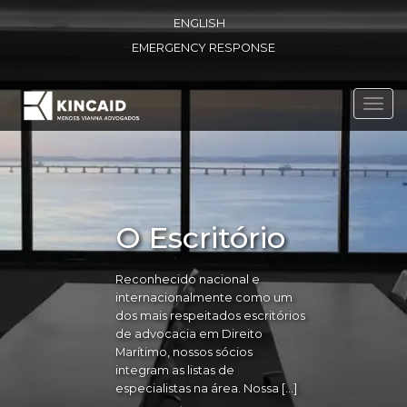
ENGLISH
EMERGENCY RESPONSE
Toggl
navig
O Escritório
Reconhecido nacional e
internacionalmente como um
dos mais respeitados escritórios
de advocacia em Direito
Marítimo, nossos sócios
integram as listas de
especialistas na área. Nossa […]