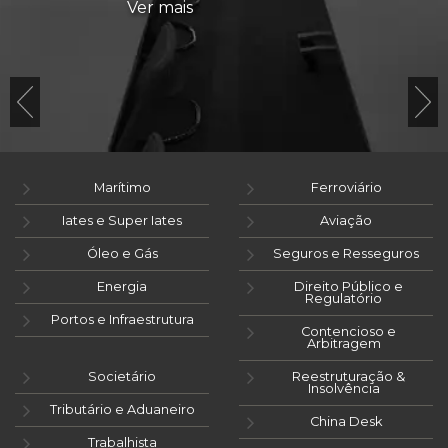
Ver mais
Marítimo
Ferroviário
Iates e Super Iates
Aviação
Óleo e Gás
Seguros e Resseguros
Energia
Direito Público e
Regulatório
Portos e Infraestrutura
Contencioso e
Arbitragem
Societário
Reestruturação &
Insolvência
Tributário e Aduaneiro
China Desk
Trabalhista