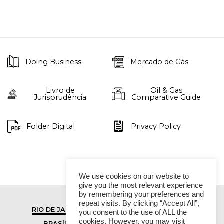
Doing Business
Mercado de Gás
Livro de
Oil & Gas
Jurisprudência
Comparative Guide
Folder Digital
Privacy Policy
We use cookies on our website to
give you the most relevant experience
by remembering your preferences and
repeat visits. By clicking “Accept All”,
RIO DE JANEIRO
SÃO PAULO
you consent to the use of ALL the
cookies. However, you may visit
BRASÍLIA
VITÓRIA