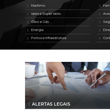
Marítimo
Ferr
Iates e Super Iates
Avi
Óleo e Gás
Seg
Energia
Dire
Portos e Infraestrutura
Con
ALERTAS LEGAIS