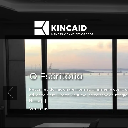
O Escritório
Reconhecido nacional e internacionalmente como um
advocacia em Direito Marítimo, nossos sócios integram 
Nossa […]
Ver mais