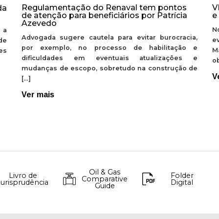
Regulamentação do Renaval tem pontos
V
da
de atenção para beneficiários por Patrícia
e
Azevedo
N
 a
Advogada sugere cautela para evitar burocracia,
e
de
por exemplo, no processo de habilitação e
M
ões
dificuldades em eventuais atualizações e
ob
mudanças de escopo, sobretudo na construção de
V
[…]
Ver mais
Oil & Gas
Livro de
Folder
Comparative
Jurisprudência
Digital
Guide