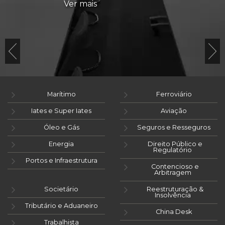
Ver mais
Marítimo
Ferroviário
Iates e Super Iates
Aviação
Óleo e Gás
Seguros e Resseguros
Energia
Direito Público e
Regulatório
Portos e Infraestrutura
Contencioso e
Arbitragem
Societário
Reestruturação &
Insolvência
Tributário e Aduaneiro
China Desk
Trabalhista