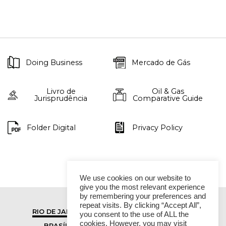
Doing Business
Mercado de Gás
Livro de
Oil & Gas
Jurisprudência
Comparative Guide
Folder Digital
Privacy Policy
We use cookies on our website to
give you the most relevant experience
by remembering your preferences and
repeat visits. By clicking “Accept All”,
RIO DE JANEIRO
SÃO PAULO
you consent to the use of ALL the
cookies. However, you may visit
BRASÍLIA
VITÓRIA