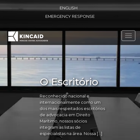
ENGLISH
EMERGENCY RESPONSE
Toggl
navig
O Escritório
Reconhecido nacional e
internacionalmente como um
dos mais respeitados escritórios
de advocacia em Direito
Marítimo, nossos sócios
integram as listas de
especialistas na área. Nossa […]