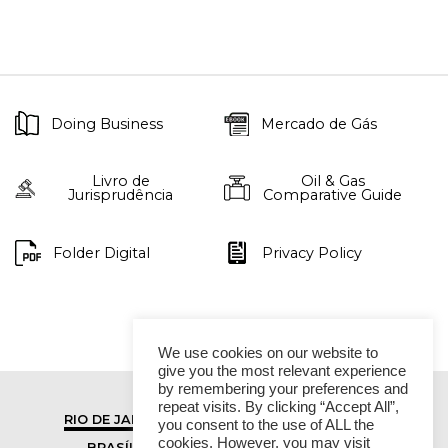
Doing Business
Mercado de Gás
Livro de
Oil & Gas
Jurisprudência
Comparative Guide
Folder Digital
Privacy Policy
We use cookies on our website to
give you the most relevant experience
by remembering your preferences and
repeat visits. By clicking “Accept All”,
RIO DE JANEIRO
SÃO PAULO
you consent to the use of ALL the
cookies. However, you may visit
BRASÍLIA
VITÓRIA