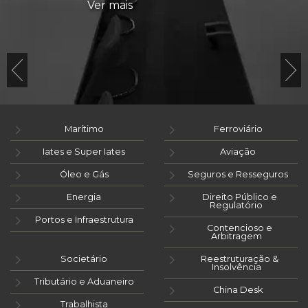
Ver mais
Marítimo
Ferroviário
Iates e Super Iates
Aviação
Óleo e Gás
Seguros e Resseguros
Energia
Direito Público e
Regulatório
Portos e Infraestrutura
Contencioso e
Arbitragem
Societário
Reestruturação &
Insolvência
Tributário e Aduaneiro
China Desk
Trabalhista