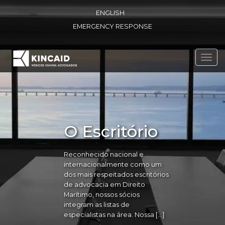
ENGLISH
EMERGENCY RESPONSE
Toggl
navig
O Escritório
Reconhecido nacional e
internacionalmente como um
dos mais respeitados escritórios
de advocacia em Direito
Marítimo, nossos sócios
integram as listas de
especialistas na área. Nossa […]