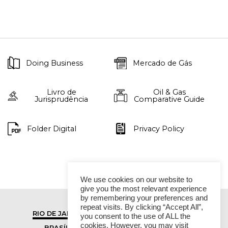
Doing Business
Mercado de Gás
Livro de
Oil & Gas
Jurisprudência
Comparative Guide
Folder Digital
Privacy Policy
We use cookies on our website to
give you the most relevant experience
by remembering your preferences and
repeat visits. By clicking “Accept All”,
RIO DE JANEIRO
SÃO PAULO
you consent to the use of ALL the
cookies. However, you may visit
BRASÍLIA
VITÓRIA