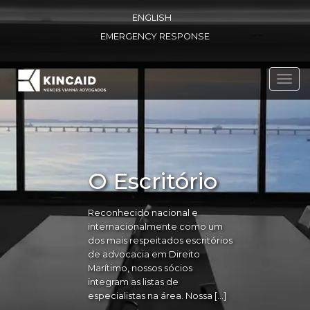
ENGLISH
EMERGENCY RESPONSE
Toggl
navig
O Escritório
Reconhecido nacional e
internacionalmente como um
dos mais respeitados escritórios
de advocacia em Direito
Marítimo, nossos sócios
integram as listas de
especialistas na área. Nossa […]