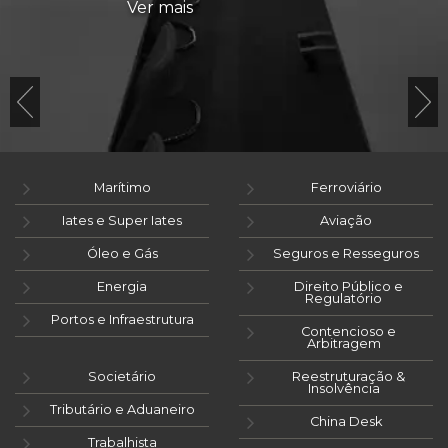
Ver mais
Marítimo
Ferroviário
Iates e Super Iates
Aviação
Óleo e Gás
Seguros e Resseguros
Energia
Direito Público e
Regulatório
Portos e Infraestrutura
Contencioso e
Arbitragem
Societário
Reestruturação &
Insolvência
Tributário e Aduaneiro
China Desk
Trabalhista