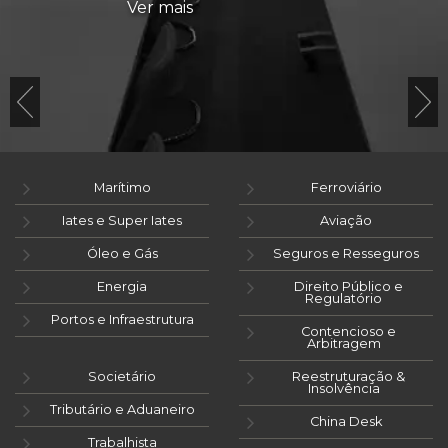
Ver mais
Marítimo
Ferroviário
Iates e Super Iates
Aviação
Óleo e Gás
Seguros e Resseguros
Energia
Direito Público e
Regulatório
Portos e Infraestrutura
Contencioso e
Arbitragem
Societário
Reestruturação &
Insolvência
Tributário e Aduaneiro
China Desk
Trabalhista