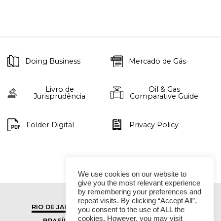
Doing Business
Mercado de Gás
Livro de
Oil & Gas
Jurisprudência
Comparative Guide
Folder Digital
Privacy Policy
We use cookies on our website to
give you the most relevant experience
by remembering your preferences and
repeat visits. By clicking “Accept All”,
RIO DE JANEIRO
SÃO PAULO
you consent to the use of ALL the
cookies. However, you may visit
BRASÍLIA
VITÓRIA