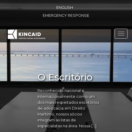
ENGLISH
EMERGENCY RESPONSE
Toggl
navig
O Escritório
Reconhecido nacional e
internacionalmente como um
dos mais respeitados escritórios
de advocacia em Direito
Marítimo, nossos sócios
integram as listas de
especialistas na área. Nossa […]