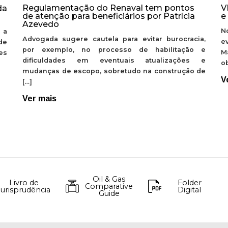
Regulamentação do Renaval tem pontos
V
da
de atenção para beneficiários por Patrícia
e
Azevedo
N
 a
Advogada sugere cautela para evitar burocracia,
e
de
por exemplo, no processo de habilitação e
M
ões
dificuldades em eventuais atualizações e
ob
mudanças de escopo, sobretudo na construção de
V
[…]
Ver mais
Oil & Gas
Livro de
Folder
Comparative
Jurisprudência
Digital
Guide