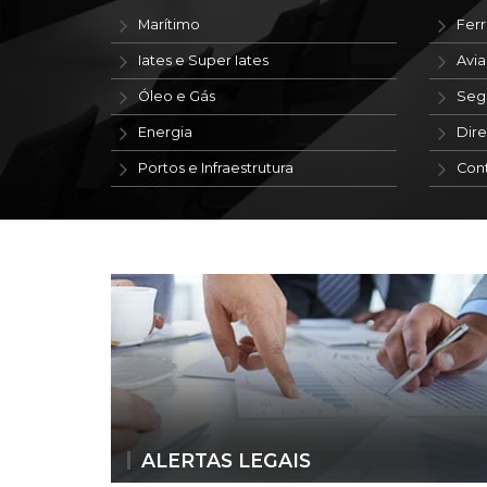
Marítimo
Ferr
Iates e Super Iates
Avi
Óleo e Gás
Seg
Energia
Dire
Portos e Infraestrutura
Con
ALERTAS LEGAIS