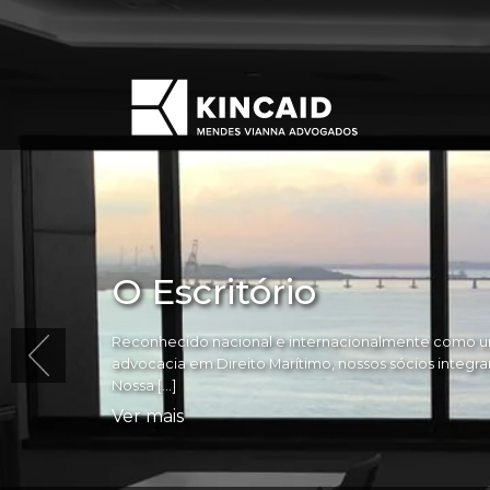
O Escritório
Reconhecido nacional e internacionalmente como um
advocacia em Direito Marítimo, nossos sócios integram 
Nossa […]
Ver mais