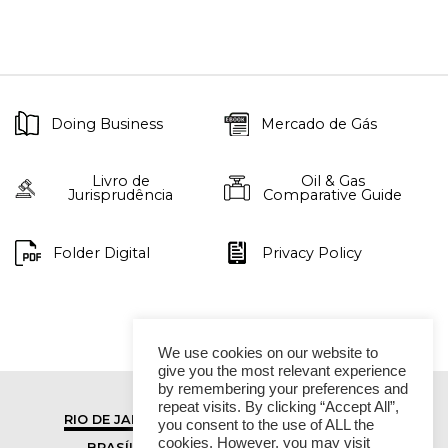
Doing Business
Mercado de Gás
Livro de
Oil & Gas
Jurisprudência
Comparative Guide
Folder Digital
Privacy Policy
We use cookies on our website to
give you the most relevant experience
by remembering your preferences and
repeat visits. By clicking “Accept All”,
RIO DE JANEIRO
SÃO PAULO
you consent to the use of ALL the
cookies. However, you may visit
BRASÍLIA
VITÓRIA