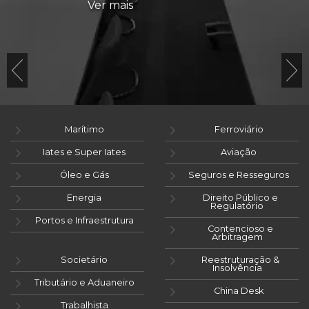
Ver mais
Marítimo
Ferroviário
Iates e Super Iates
Aviação
Óleo e Gás
Seguros e Resseguros
Energia
Direito Público e
Regulatório
Portos e Infraestrutura
Contencioso e
Arbitragem
Societário
Reestruturação &
Insolvência
Tributário e Aduaneiro
China Desk
Trabalhista