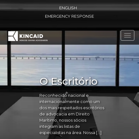
ENGLISH
EMERGENCY RESPONSE
Toggl
navig
O Escritório
Reconhecido nacional e
internacionalmente como um
dos mais respeitados escritórios
de advocacia em Direito
Marítimo, nossos sócios
integram as listas de
especialistas na área. Nossa […]