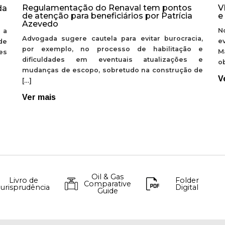
Regulamentação do Renaval tem pontos
V
da
de atenção para beneficiários por Patrícia
e
Azevedo
N
 a
Advogada sugere cautela para evitar burocracia,
e
de
por exemplo, no processo de habilitação e
M
ões
dificuldades em eventuais atualizações e
ob
mudanças de escopo, sobretudo na construção de
V
[…]
Ver mais
Oil & Gas
Livro de
Folder
Comparative
Jurisprudência
Digital
Guide