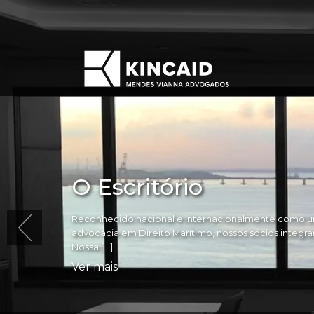
O Escritório
Reconhecido nacional e internacionalmente como um
advocacia em Direito Marítimo, nossos sócios integram 
Nossa […]
Ver mais