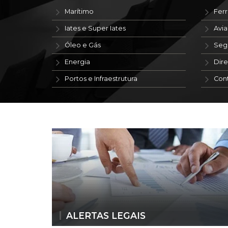
Marítimo
Ferr
Iates e Super Iates
Avi
Óleo e Gás
Seg
Energia
Dire
Portos e Infraestrutura
Con
ALERTAS LEGAIS