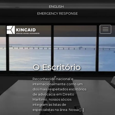
ENGLISH
EMERGENCY RESPONSE
Toggl
navig
O Escritório
Reconhecido nacional e
internacionalmente como um
dos mais respeitados escritórios
de advocacia em Direito
Marítimo, nossos sócios
integram as listas de
especialistas na área. Nossa […]