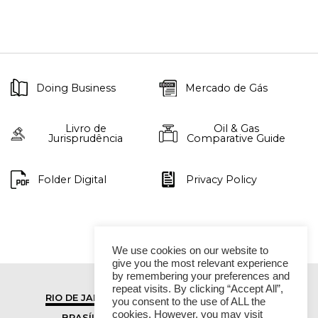
Doing Business
Mercado de Gás
Livro de
Oil & Gas
Jurisprudência
Comparative Guide
Folder Digital
Privacy Policy
We use cookies on our website to
give you the most relevant experience
by remembering your preferences and
repeat visits. By clicking “Accept All”,
RIO DE JANEIRO
SÃO PAULO
you consent to the use of ALL the
cookies. However, you may visit
BRASÍLIA
VITÓRIA