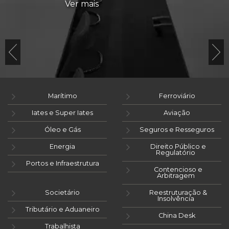
Ver mais
Marítimo
Ferroviário
Iates e Super Iates
Aviação
Óleo e Gás
Seguros e Resseguros
Energia
Direito Público e
Regulatório
Portos e Infraestrutura
Contencioso e
Arbitragem
Societário
Reestruturação &
Insolvência
Tributário e Aduaneiro
China Desk
Trabalhista