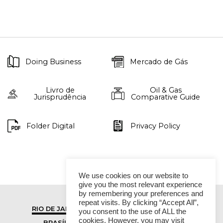
Doing Business
Mercado de Gás
Livro de
Oil & Gas
Jurisprudência
Comparative Guide
Folder Digital
Privacy Policy
We use cookies on our website to
give you the most relevant experience
by remembering your preferences and
repeat visits. By clicking “Accept All”,
RIO DE JANEIRO
SÃO PAULO
you consent to the use of ALL the
cookies. However, you may visit
BRASÍLIA
VITÓRIA