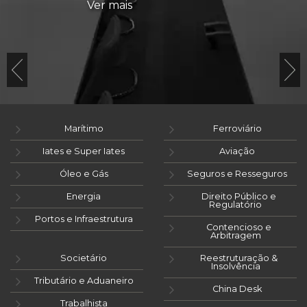
Ver mais
Marítimo
Ferroviário
Iates e Super Iates
Aviação
Óleo e Gás
Seguros e Resseguros
Energia
Direito Público e
Regulatório
Portos e Infraestrutura
Contencioso e
Arbitragem
Societário
Reestruturação &
Insolvência
Tributário e Aduaneiro
China Desk
Trabalhista