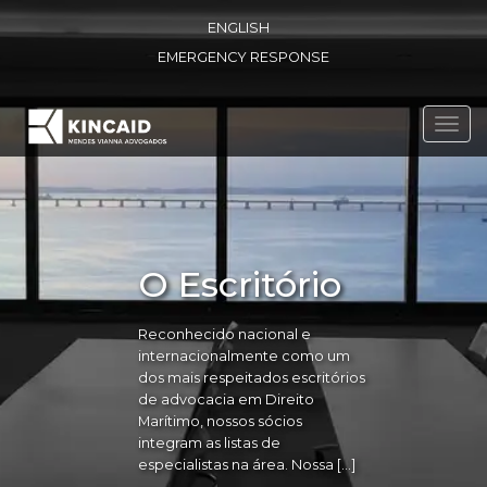
ENGLISH
EMERGENCY RESPONSE
Toggl
navig
O Escritório
Reconhecido nacional e
internacionalmente como um
dos mais respeitados escritórios
de advocacia em Direito
Marítimo, nossos sócios
integram as listas de
especialistas na área. Nossa […]