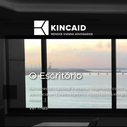
O Escritório
Reconhecido nacional e internacionalmente como um
advocacia em Direito Marítimo, nossos sócios integram 
Nossa […]
Ver mais