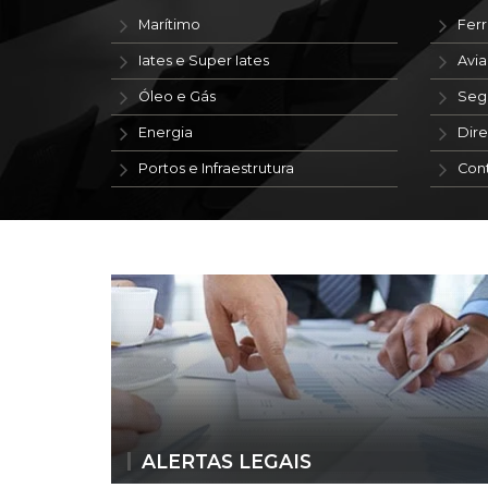
Marítimo
Ferr
Iates e Super Iates
Avi
Óleo e Gás
Seg
Energia
Dire
Portos e Infraestrutura
Con
ALERTAS LEGAIS