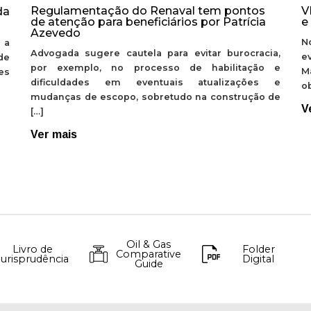
Regulamentação do Renaval tem pontos
V
da
de atenção para beneficiários por Patrícia
e
Azevedo
N
 a
Advogada sugere cautela para evitar burocracia,
e
de
por exemplo, no processo de habilitação e
M
ões
dificuldades em eventuais atualizações e
ob
mudanças de escopo, sobretudo na construção de
V
[…]
Ver mais
Oil & Gas
Livro de
Folder
Comparative
Jurisprudência
Digital
Guide