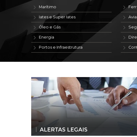
Marítimo
Ferr
Iates e Super Iates
Avi
Óleo e Gás
Seg
Energia
Dire
Portos e Infraestrutura
Con
ALERTAS LEGAIS