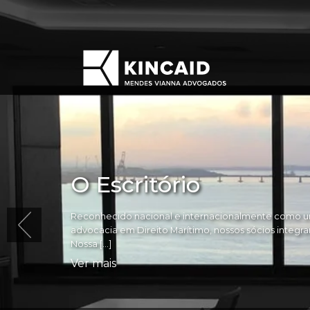
O Escritório
Reconhecido nacional e internacionalmente como um
advocacia em Direito Marítimo, nossos sócios integram 
Nossa […]
Ver mais