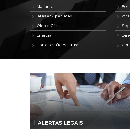
Marítimo
Ferr
Iates e Super Iates
Avi
Óleo e Gás
Seg
Energia
Dire
Portos e Infraestrutura
Con
ALERTAS LEGAIS