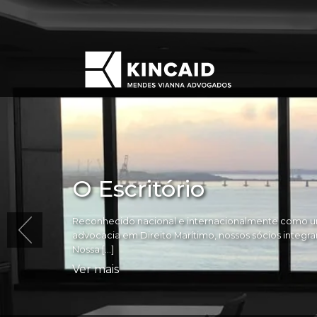
O Escritório
Reconhecido nacional e internacionalmente como um
advocacia em Direito Marítimo, nossos sócios integram 
Nossa […]
Ver mais