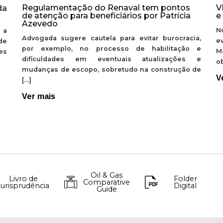
Regulamentação do Renaval tem pontos
V
da
de atenção para beneficiários por Patrícia
e
Azevedo
N
 a
Advogada sugere cautela para evitar burocracia,
e
de
por exemplo, no processo de habilitação e
M
ões
dificuldades em eventuais atualizações e
ob
mudanças de escopo, sobretudo na construção de
V
[…]
Ver mais
Oil & Gas
Livro de
Folder
Comparative
Jurisprudência
Digital
Guide