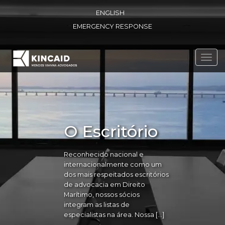
ENGLISH
EMERGENCY RESPONSE
Toggl
navig
O Escritório
Reconhecido nacional e
internacionalmente como um
dos mais respeitados escritórios
de advocacia em Direito
Marítimo, nossos sócios
integram as listas de
especialistas na área. Nossa […]