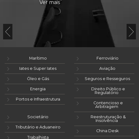
Ver mais
Marítimo
Ferroviário
Iates e Super Iates
Aviação
Óleo e Gás
Seguros e Resseguros
Energia
Direito Público e
Regulatório
Portos e Infraestrutura
Contencioso e
Arbitragem
Societário
Reestruturação &
Insolvência
Tributário e Aduaneiro
China Desk
Trabalhista