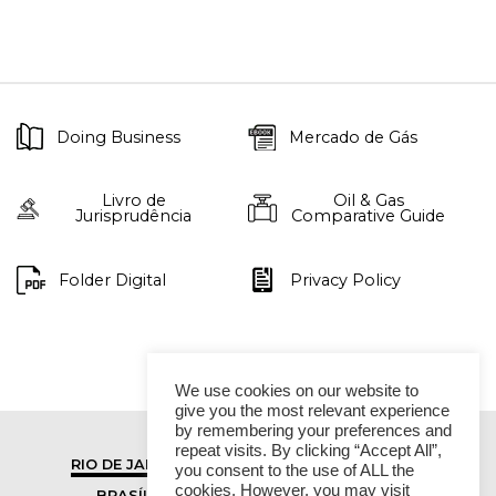
Doing Business
Mercado de Gás
Livro de
Oil & Gas
Jurisprudência
Comparative Guide
Folder Digital
Privacy Policy
We use cookies on our website to
give you the most relevant experience
by remembering your preferences and
repeat visits. By clicking “Accept All”,
RIO DE JANEIRO
SÃO PAULO
you consent to the use of ALL the
cookies. However, you may visit
BRASÍLIA
VITÓRIA