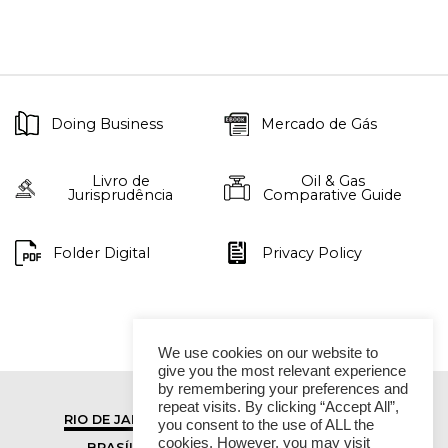
Doing Business
Mercado de Gás
Livro de
Oil & Gas
Jurisprudência
Comparative Guide
Folder Digital
Privacy Policy
We use cookies on our website to
give you the most relevant experience
by remembering your preferences and
repeat visits. By clicking “Accept All”,
RIO DE JANEIRO
SÃO PAULO
you consent to the use of ALL the
cookies. However, you may visit
BRASÍLIA
VITÓRIA