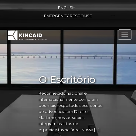
ENGLISH
EMERGENCY RESPONSE
Toggl
navig
O Escritório
Reconhecido nacional e
internacionalmente como um
dos mais respeitados escritórios
de advocacia em Direito
Marítimo, nossos sócios
integram as listas de
especialistas na área. Nossa […]