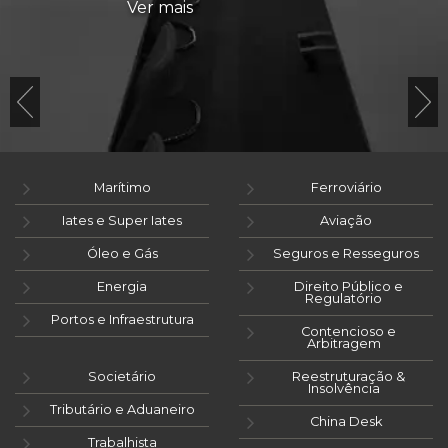
Ver mais
Marítimo
Ferroviário
Iates e Super Iates
Aviação
Óleo e Gás
Seguros e Resseguros
Energia
Direito Público e
Regulatório
Portos e Infraestrutura
Contencioso e
Arbitragem
Societário
Reestruturação &
Insolvência
Tributário e Aduaneiro
China Desk
Trabalhista