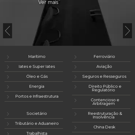
Ver mais
Marítimo
Ferroviário
Iates e Super Iates
Aviação
Óleo e Gás
Seguros e Resseguros
Energia
Direito Público e
Regulatório
Portos e Infraestrutura
Contencioso e
Arbitragem
Societário
Reestruturação &
Insolvência
Tributário e Aduaneiro
China Desk
Trabalhista