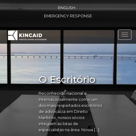
ENGLISH
EMERGENCY RESPONSE
Toggl
navig
O Escritório
Reconhecido nacional e
internacionalmente como um
dos mais respeitados escritórios
de advocacia em Direito
Marítimo, nossos sócios
integram as listas de
especialistas na área. Nossa […]